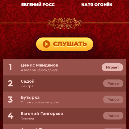
ЕВГЕНИЙ РОСС
КАТЯ ОГОНЁК
СЛУШАТЬ
1
Денис Майданов
Играет
Я возвращаюсь домой
2
Седой
Ранее
Неигра
3
Бутырка
Ранее
Отсижу за чужие грехи
4
Евгений Григорьев
Ранее
Гололёд